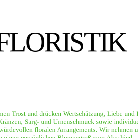
FLORISTIK
men Trost und drücken Wertschätzung, Liebe und 
 Kränzen, Sarg- und Urnenschmuck sowie individu
 würdevollen floralen Arrangements. Wir nehmen un
n einen persönlichen Blumengruß zum Abschied.