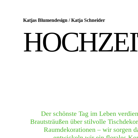
Katjas Blumendesign
/
Katja Schneider
HOCHZE
Der schönste Tag im Leben verdie
Brautsträußen über stilvolle Tischdeko
Raumdekorationen – wir sorgen da
entwickeln wir ein florales Kon